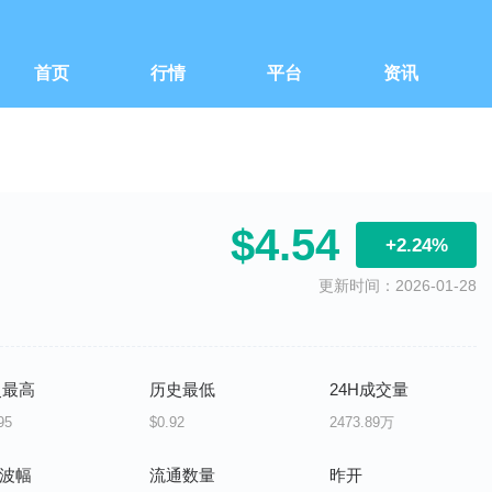
首页
行情
平台
资讯
$4.54
+2.24%
更新时间：2026-01-28
史最高
历史最低
24H成交量
95
$0.92
2473.89万
H波幅
流通数量
昨开