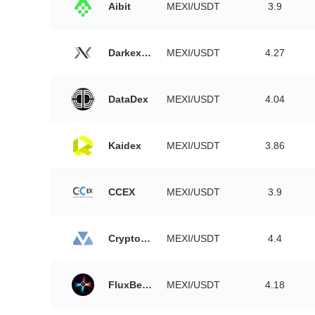
Aibit
MEXI/USDT
3.9
Darkex Exchange
MEXI/USDT
4.27
DataDex
MEXI/USDT
4.04
Kaidex
MEXI/USDT
3.86
CCEX
MEXI/USDT
3.9
Crypton Exchange
MEXI/USDT
4.4
FluxBeam
MEXI/USDT
4.18