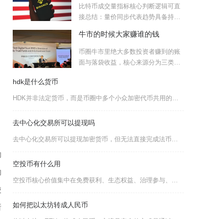
比特币成交量指标核心判断逻辑可直
接总结：量价同步代表趋势具备持续
性，量价背离预示行情即将转
牛市的时候大家赚谁的钱
币圈牛市里绝大多数投资者赚到的账
面与落袋收益，核心来源分为三类：
场外持续进场的增量资金、高
hdk是什么货币
HDK并非法定货币，而是币圈中多个小众加密代币共用的缩写符号，目前市场上认可度较高、信息可
去中心化交易所可以提现吗
去中心化交易所可以提现加密货币，但无法直接完成法币提现，且其提现逻辑与中心化交易所存在本质
的
空投币有什么用
的
空投币核心价值集中在免费获利、生态权益、治理参与、资产配置四大维度，既是项目方冷启动的核心
使
如何把以太坊转成人民币
所