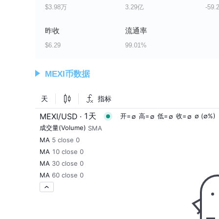
$3.98万
3.29亿
-59.
昨收
流通率
$6.29
99.01%
MEXI币数据