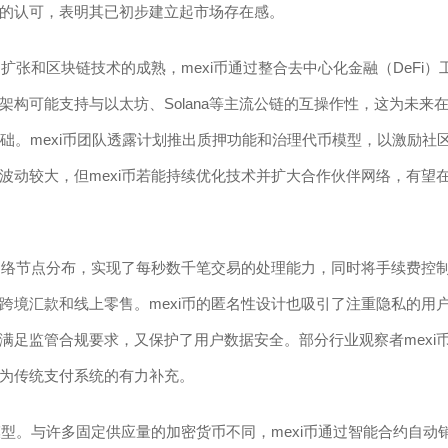
的认可，表明其已初步建立起市场存在感。
扩张和区块链技术的成熟，mexi币通过整合去中心化金融（DeFi）
构可能支持与以太坊、Solana等主流公链的互操作性，这为未来
础。mexi币团队透露计划推出质押功能和治理代币模型，以激励社
波动较大，但mexi币若能持续优化技术并扩大合作伙伴网络，有望
和网络节点分布，实现了每秒数千笔交易的处理能力，同时将手续费控
跨境汇款和线上零售。mexi币的匿名性设计也吸引了注重隐私的用
满足监管合规要求，又保护了用户数据安全。部分行业观察者mexi
为传统支付系统的有力补充。
模型。与许多固定供应量的加密货币不同，mexi币通过智能合约自动