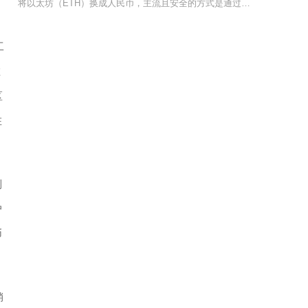
将以太坊（ETH）换成人民币，主流且安全的方式是通过头部交易所先把ETH换成USDT，再走
工
在
区
在
制
户
币
销