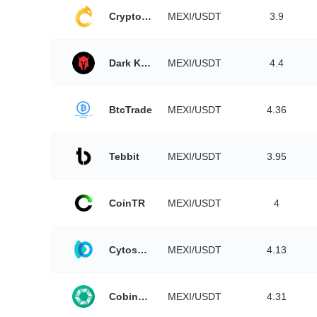
Cryptology
MEXI/USDT
3.9
Dark KnightSwap
MEXI/USDT
4.4
BtcTrade
MEXI/USDT
4.36
Tebbit
MEXI/USDT
3.95
CoinTR
MEXI/USDT
4
Cytoswap
MEXI/USDT
4.13
Cobinhood
MEXI/USDT
4.31