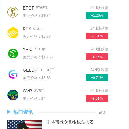
ETGF
24H涨跌幅
ETGF币
美元价格：$10.1
+1.26%
KTS
24H涨跌幅
KTS币
美元价格：$2.68
-7.01%
YFIC
24H涨跌幅
YFIC币
美元价格：$13.63
-4.35%
GELDF
24H涨跌幅
GELDF币
美元价格：$8.83
+0.74%
GVR
24H涨跌幅
GVR币
美元价格：$4
-9.01%
热门资讯
更多+
比特币成交量指标怎么看