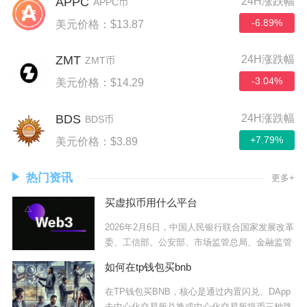
APPC
24H涨跌幅
APPC币
-6.89%
美元价格：$13.87
ZMT
24H涨跌幅
ZMT币
-3.04%
美元价格：$14.29
BDS
24H涨跌幅
BDS币
+7.79%
美元价格：$3.89
热门资讯
更多+
买虚拟币用什么平台
2026年2月6日，中国人民银行联合国家发展改革
委、工信部、公安部、市场监管总局、金融监管
如何在tp钱包买bnb
在TP钱包买BNB，核心是通过内置闪兑、DApp
去中心化交易所兑换或中心化交易所提币三种路