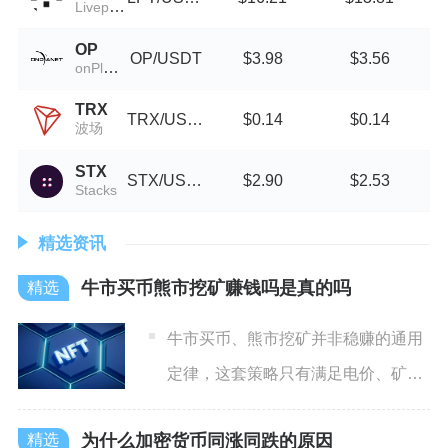
Livepeer
OP
OP/USDT
$3.98
$3.56
onPlanet
TRX
TRX/USDT
$0.14
$0.14
波场
STX
STX/USDT
$2.90
$2.53
Stacks
精选资讯
牛市买币熊市挖矿赚钱吗是真的吗
牛市买币、熊市挖矿并非稳赚的通用
定律，这套策略只有满足电价、矿机
机型、资金储备三大硬性条件
为什么加密货币同涨同跌的原因