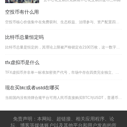
空投币有什么用
空投币核心价值集中在免费获利、生态权益、治理参与、资产配置四大维度，既是项目方冷启动的核心
比特币总量恒定吗
比特币总量是恒定的，其理论上限被严格锁定在2100万枚，这一数字由底层代码与数学算法双重保
tfx虚拟币是什么
TFX虚拟币并非单一标准加密资产代号，市场中存在四类完全独立、无关联的TFX代币，分别对应
现在买btc或者ustd在哪买
当前国内没有持牌合规平台可用人民币直接购买BTC与USDT，普通币圈用户最主流、实操性最强
免责声明：本网站、超链接、相关应用程序、论
坛、博客等媒体账户以及其他平台和用户发布的所