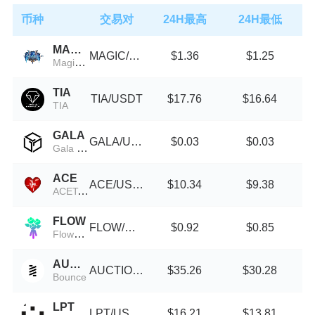
币种
交易对
24H最高
24H最低
MAGIC
MAGIC/USDT
$1.36
$1.25
MagicofGold
TIA
TIA/USDT
$17.76
$16.64
TIA
GALA
GALA/USDT
$0.03
$0.03
Gala (Wormhole)
ACE
ACE/USDT
$10.34
$9.38
ACEToken
FLOW
FLOW/USDT
$0.92
$0.85
Flower Solana
AUCTION
AUCTION/USDT
$35.26
$30.28
Bounce
LPT
LPT/USDT
$16.21
$13.81