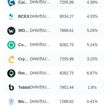
DHN币/USDT
Coinut
7205.99
4.39%
DHN币/USDT
BCEX
8034.27
4.33%
DHN币/USDT
WOO X
7868.61
5.24%
DHN币/USDT
Cobinhood
8282.75
5.14%
DHN币/USDT
Cryptology
7205.99
3.15%
DHN币/USDT
Retherswap
8282.75
6.87%
DHN币/USDT
Tebbit
7951.44
1.6%
DHN币/USDT
BtcTrade
7288.82
0.41%