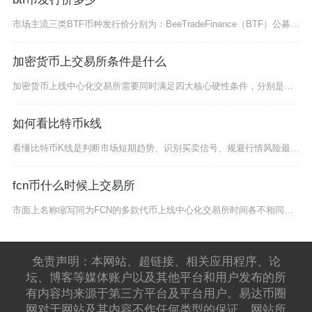
市场主流三类BTF币种发行价分别为：BeeTradeFinance（BTF）公募发行价0.
加密货币上交易所条件是什么
加密货币上线中心化交易所需要同时满足四大核心硬性条件，分别是完整安全的技术底层、透明合理的
如何看比特币k线
看懂比特币K线是判断市场短期趋势、识别买卖信号、规避行情风险最基础也最核心的技能，比特币作
fcn币什么时候上交易所
市面上名称缩写同为FCN的多款代币上线中心化交易所时间各不相同，最早一款FCN币种已于20
免责声明：本网站、超链接、相关应用程序、论
坛、博客等媒体账户以及其他平台和用户发布的所
有内容均来源于第三方平台及平台用户。易达币圈
网对于网站及其内容不作任何类型的保证，网站所