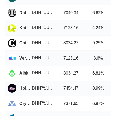
DHN币/USDT
DataDex
7040.34
6.62%
DHN币/USDT
Kaidex
7123.16
4.24%
DHN币/USDT
Coinlist
8034.27
9.25%
DHN币/USDT
VeryLongSwap
7123.16
3.6%
DHN币/USDT
Aibit
8034.27
6.81%
DHN币/USDT
Holdstation
7454.47
8.99%
DHN币/USDT
Crypton Exchange
7371.65
6.97%