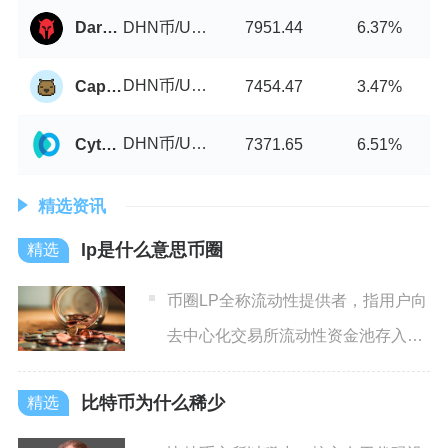
DHN币/USDT
Dark KnightSwap
7951.44
6.37%
DHN币/USDT
CapybaraDEX
7454.47
3.47%
DHN币/USDT
Cytoswap
7371.65
6.51%
精选资讯
lp是什么意思币圈
币圈LP全称流动性提供者，指用户向
去中心化交易所流动性资金池存入等
额价值的两种代币，为链上
比特币为什么稀少