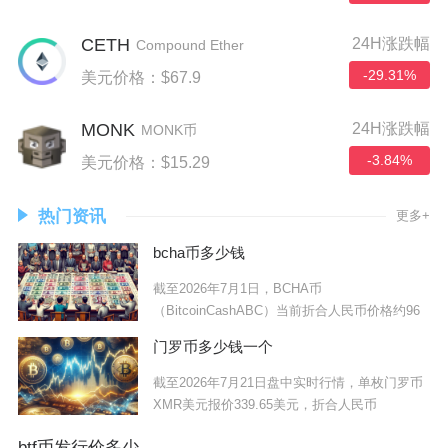
CETH
24H涨跌幅
Compound Ether
-29.31%
美元价格：$67.9
MONK
24H涨跌幅
MONK币
-3.84%
美元价格：$15.29
热门资讯
更多+
bcha币多少钱
截至2026年7月1日，BCHA币
（BitcoinCashABC）当前折合人民币价格约96
门罗币多少钱一个
截至2026年7月21日盘中实时行情，单枚门罗币
XMR美元报价339.65美元，折合人民币
btf币发行价多少