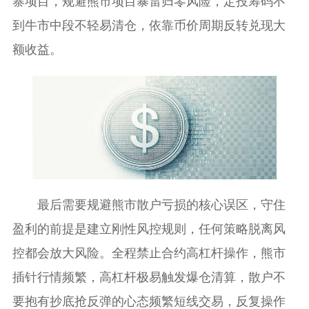
寨项目，规避熊市项目暴雷归零风险，定投筹码不
到牛市中段不轻易清仓，依靠币价周期反转兑现大
额收益。
最后需要规避熊市散户亏损的核心误区，守住
盈利的前提是建立刚性风控规则，任何策略脱离风
控都会放大风险。全程禁止合约高杠杆操作，熊市
插针行情频繁，高杠杆极易触发爆仓清算，散户不
要抱有抄底抢反弹的心态频繁短线交易，反复操作