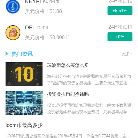
KEYFI
24H涨跌幅
KEYFI币
+5.51%
美元价格：$1.08
DFL
24H涨跌幅
DeFIL
+0%
美元价格：$0.00011
热门资讯
更多+
瑞波币怎么买怎么卖
海外部分持有当地金融牌照的交易平台虽然开放
了瑞波币的现货交易功能，主要分为法币直接交
易、稳
投资虚拟币能挣钱吗
投资虚拟货币很难实现稳定盈利，绝大多数普通
投资者最终都会出现本金亏损，只有极早期参与
者、项
loom币最高多少
LOOM币的历史最高价定格在2018年5月4日，价格为0.7744美元，这一价位是其诞生至