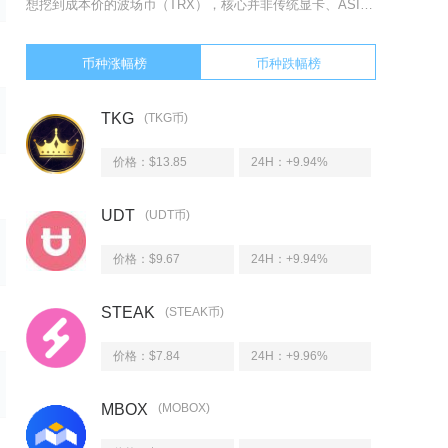
想挖到成本价的波场币（TRX），核心并非传统显卡、ASIC矿机的算力挖矿，而是通过波场网络
币种涨幅榜
币种跌幅榜
TKG
(TKG币)
价格：$13.85
24H：
+9.94%
UDT
(UDT币)
价格：$9.67
24H：
+9.94%
STEAK
(STEAK币)
价格：$7.84
24H：
+9.96%
MBOX
(MOBOX)