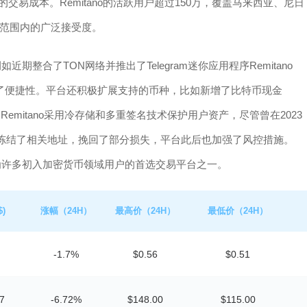
交易成本。Remitano的活跃用户超过150万，覆盖马来西亚、尼日
范围内的广泛接受度。
近期整合了TON网络并推出了Telegram迷你应用程序Remitano
步提升了便捷性。平台还积极扩展支持的币种，比如新增了比特币现金
mitano采用冷存储和多重签名技术保护用户资产，尽管曾在2023
及时冻结了相关地址，挽回了部分损失，平台此后也加强了风控措施。
成为许多初入加密货币领域用户的首选交易平台之一。
)
涨幅（24H）
最高价（24H）
最低价（24H）
-1.7%
$0.56
$0.51
7
-6.72%
$148.00
$115.00