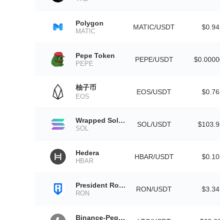
Polygon
MATIC/USDT
$0.94
MATIC
Pepe Token
PEPE/USDT
$0.000
PEPE
柚子币
EOS/USDT
$0.76
EOS
Wrapped Solana
SOL/USDT
$103.9
SOL
Hedera
HBAR/USDT
$0.10
HBAR
President Ron DeSantis
RON/USDT
$3.34
RON
Binance-Peg Litecoin