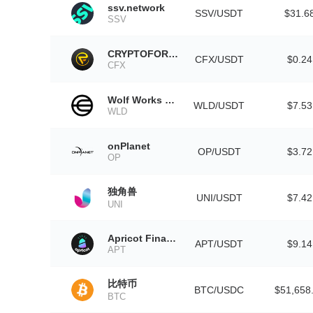
ssv.network
SSV/USDT
$31.6
SSV
CRYPTOFOREX
CFX/USDT
$0.24
CFX
Wolf Works DAO
WLD/USDT
$7.53
WLD
onPlanet
OP/USDT
$3.72
OP
独角兽
UNI/USDT
$7.42
UNI
Apricot Finance
APT/USDT
$9.14
APT
比特币
BTC/USDC
$51,658
BTC