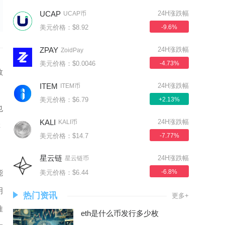
UCAP
24H涨跌幅
UCAP币
美元价格：$8.92
-9.6%
ZPAY
24H涨跌幅
ZoidPay
美元价格：$0.0046
-4.73%
数
ITEM
24H涨跌幅
ITEM币
，
美元价格：$6.79
+2.13%
也
KALI
24H涨跌幅
KALI币
存
美元价格：$14.7
-7.77%
星云链
24H涨跌幅
星云链币
能
-6.8%
美元价格：$6.44
明
热门资讯
更多+
推
eth是什么币发行多少枚