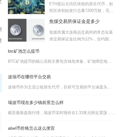
交
ETH是以太坊区块链的原生代币，创
世区块初始发行总量7200万枚，无永
久固定发行上限，当前
焦煤交易所保证金是多少
用
焦煤所属大连商品交易所的常态化基
准交易保证金比例为12%，合约固定
进
乘数60吨/手，一手交易
，
btc矿池怎么提币
BTC矿池提币的核心流程主要包含钱包准备、矿池绑定地址、发起提币申请、等待区块确认到账四个
波场币在哪些平台交易
波场币作为主流公链原生代币，目前可交易的平台涵盖头部一线交易所、合规区域性平台以及去中心化
瑞波币现在多少钱前景怎么样
截至最新盘面行情，瑞波币实时报价在1.33美元附近震荡，短期整体偏弱但中长期基本面支撑明确
abel币价格怎么这么便宜