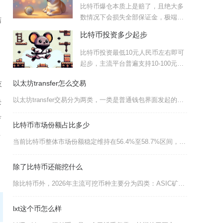
多
比特币爆仓本质上是赔了，且绝大多
数情况下会损失全部保证金，极端情
结
形还可能产生负余额欠款，绝
比特币投资多少起步
比特币投资最低10元人民币左右即可
起步，主流平台普遍支持10-100元小
额入场，理论上甚至
技
以太坊transfer怎么交易
以太坊transfer交易分为两类，一类是普通钱包界面发起的ETH原生转账，另一类是调用智
块
育
比特币市场份额占比多少
信
当前比特币整体市场份额稳定维持在56.4%至58.7%区间，不同行情数据平台统计数值存在小
除了比特币还能挖什么
除比特币外，2026年主流可挖币种主要分为四类：ASIC矿机适配的莱特币与狗狗币、GPU矿
lxt这个币怎么样