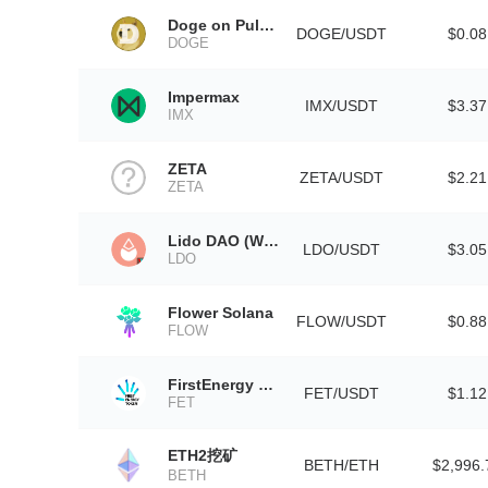
Doge on Pulsechain
DOGE/USDT
$0.08
DOGE
Impermax
IMX/USDT
$3.37
IMX
ZETA
ZETA/USDT
$2.21
ZETA
Lido DAO (Wormhole)
LDO/USDT
$3.05
LDO
Flower Solana
FLOW/USDT
$0.88
FLOW
FirstEnergy Token
FET/USDT
$1.12
FET
ETH2挖矿
BETH/ETH
$2,996.
BETH