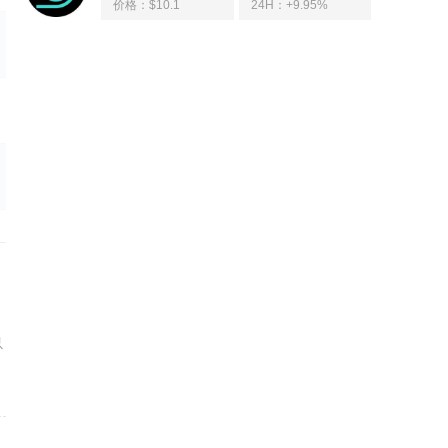
价格：$10.1
24H：
+9.95%
以