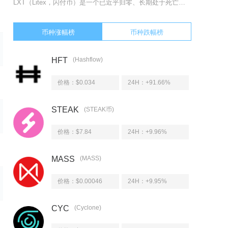
LXT（Litex，闪付币）是一个已近乎归零、长期处于死亡状态的高风险空气币，项目基本停滞
币种涨幅榜
币种跌幅榜
HFT
(Hashflow)
价格：$0.034
24H：
+91.66%
STEAK
(STEAK币)
价格：$7.84
24H：
+9.96%
MASS
(MASS)
价格：$0.00046
24H：
+9.95%
CYC
(Cyclone)