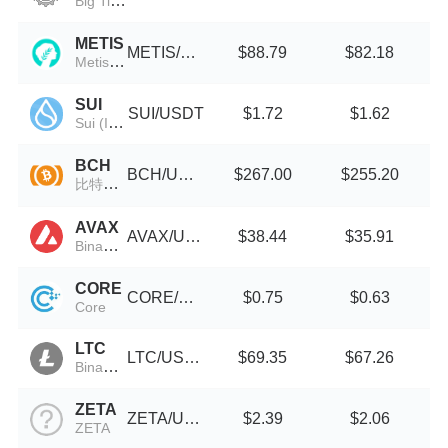
Big Time
METIS
METIS/USDT
$88.79
$82.18
MetisDAO
SUI
SUI/USDT
$1.72
$1.62
Sui (IOU)
BCH
BCH/USDT
$267.00
$255.20
比特现金
AVAX
AVAX/USDT
$38.44
$35.91
Binance-Peg Avalanche
CORE
CORE/USDT
$0.75
$0.63
Core
LTC
LTC/USDT
$69.35
$67.26
Binance-Peg Litecoin
ZETA
ZETA/USDT
$2.39
$2.06
ZETA