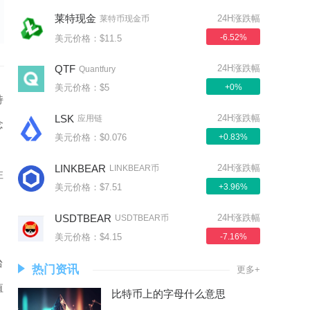
莱特现金
24H涨跌幅
莱特币现金币
-6.52%
美元价格：$11.5
QTF
24H涨跌幅
Quantfury
美元价格：$5
+0%
持
LSK
24H涨跌幅
应用链
念
美元价格：$0.076
+0.83%
户
LINKBEAR
24H涨跌幅
LINKBEAR币
注
美元价格：$7.51
+3.96%
USDTBEAR
24H涨跌幅
USDTBEAR币
美元价格：$4.15
-7.16%
台
热门资讯
更多+
值
比特币上的字母什么意思