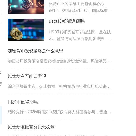
，
比特币上的字母主要包含核心标
识“B”、交易代码“BTC”、国际标准代
e
码“XBT”、地址前缀
usdt转帐能追踪吗
块
USDT转帐完全可以被追踪，且在技
术、监管与司法层面都具备成熟、可
落地的追踪能力，并非绝对
。
加密货币投资策略是什么意思
加密货币投资策略指投资者结合自身资金体量、风险承受力与市场周期规律，制定的一整套资产买入、
了
多
以太坊有可能归零吗
交
综合区块链生态、链上数据、机构布局与行业应用现状来看，以太坊几乎不存在归零的现实可能性，仅
门罗币值得挖吗
结论先行：2026年门罗币挖矿仅两类人群值得参与，普通家用电脑散户无低成本电力则完全不建议
以太坊涨跌百分比怎么算