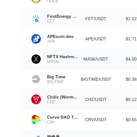
DOGE
FirstEnergy Token
FET/USDT
$1.12
FET
APEcoin.dev
APE/USDT
$1.71
APE
NFTX Hashmasks Index
MASK/USDT
$4.50
MASK
Big Time
BIGTIME/USDT
$0.38
BIGTIME
Chiliz (Wormhole)
CHZ/USDT
$0.12
CHZ
Curve DAO Token
CRV/USDT
$0.55
CRV
独角兽