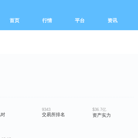
首页
行情
平台
资讯
9343
$36.7亿
易对
交易所排名
资产实力