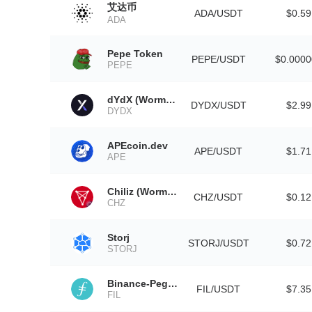
艾达币
ADA/USDT
$0.59
ADA
Pepe Token
PEPE/USDT
$0.000
PEPE
dYdX (Wormhole)
DYDX/USDT
$2.99
DYDX
APEcoin.dev
APE/USDT
$1.71
APE
Chiliz (Wormhole)
CHZ/USDT
$0.12
CHZ
Storj
STORJ/USDT
$0.72
STORJ
Binance-Peg Filecoin
FIL/USDT
$7.35
FIL