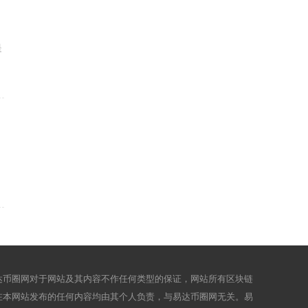
是
达币圈网对于网站及其内容不作任何类型的保证，网站所有区块链
在本网站发布的任何内容均由其个人负责，与易达币圈网无关。易