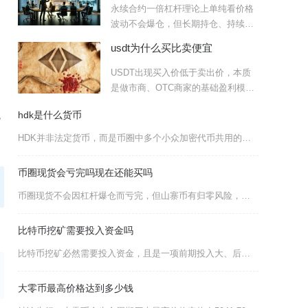
永续合约一倍杠杆理论上单纯看价格
波动不会爆仓，但长期持仓、持续扣
除各类费用后依然存在爆仓可
usdt为什么买比卖便宜
USDT出现买入价低于卖出价，本质
是做市商、OTC商家的基础盈利模
式，叠加库存风险、交易成
无
hdk是什么货币
HDK并非法定货币，而是币圈中多个小众加密代币共用的缩写符号，目前市场上认可度较高、信息可
币圈现货会亏完吗现在还能买吗
币圈现货不会因杠杆爆仓而亏完，但山寨币有归零风险，主流币也可能因极端行情深套；当前（202
比特币挖矿需要投入资金吗
比特币挖矿必然需要投入资金，且是一项前期投入大、后期持续消耗资金的重资产行为，不存在完全免
大零币最高价格达到多少钱