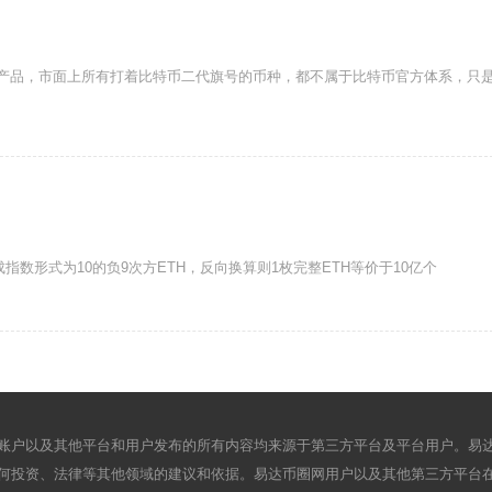
代产品，市面上所有打着比特币二代旗号的币种，都不属于比特币官方体系，只
H，换算成指数形式为10的负9次方ETH，反向换算则1枚完整ETH等价于10亿个
账户以及其他平台和用户发布的所有内容均来源于第三方平台及平台用户。易
何投资、法律等其他领域的建议和依据。易达币圈网用户以及其他第三方平台