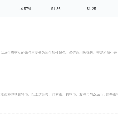
-4.57%
$1.36
$1.25
押以及生态交互的钱包主要分为原生软件钱包、多链通用热钱包、交易所派生去
流币种包括莱特币、以太坊经典、门罗币、狗狗币、渡鸦币与Zcash，这些币