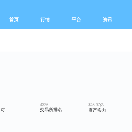
首页
行情
平台
资讯
4326
$45.97亿
易对
交易所排名
资产实力